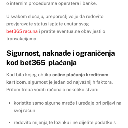
o internim procedurama operatera i banke.
U svakom slučaju, preporučljivo je da redovito
provjeravate status isplate unutar svog
bet365 računa
i pratite eventualne obavijesti o
transakcijama.
Sigurnost, naknade i ograničenja
kod bet365 plaćanja
Kod bilo kojeg oblika
online plaćanja kreditnom
karticom
, sigurnost je jedan od najvažnijih faktora.
Pritom treba voditi računa o nekoliko stvari:
koristite samo sigurne mreže i uređaje pri prijavi na
svoj račun
redovito mijenjajte lozinku i ne dijelite podatke s