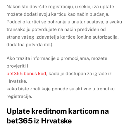
Nakon što dovršite registraciju, u sekciji za uplate
možete dodati svoju karticu kao način plaćanja.
Podaci o kartici se pohranjuju unutar sustava, a svaku
transakciju potvrđujete na način predviđen od
strane vašeg izdavatelja kartice (online autorizacija,
dodatna potvrda itd.).
Ako tražite informacije o promocijama, možete
provjeriti i
bet365 bonus kod
, kada je dostupan za igrače iz
Hrvatske,
kako biste znali koje ponude su aktivne u trenutku
registracije.
Uplate kreditnom karticom na
bet365 iz Hrvatske