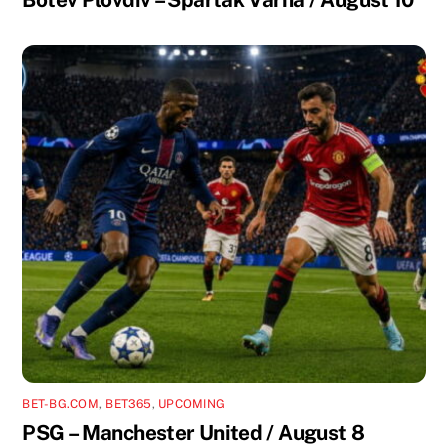
BET-BG.COM
,
BET365
,
UPCOMING
PSG – Manchester United / August 8