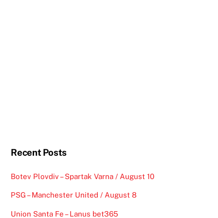
Recent Posts
Botev Plovdiv – Spartak Varna / August 10
PSG – Manchester United / August 8
Union Santa Fe – Lanus bet365