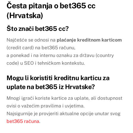
Česta pitanja o bet365 cc
(Hrvatska)
Što znači bet365 cc?
Najčešće se odnosi na
plaćanje kreditnom karticom
(credit card) na bet365 računu,
a ponekad i na internu oznaku za državu (country
code) u SEO i tehničkom kontekstu.
Mogu li koristiti kreditnu karticu za
uplate na bet365 iz Hrvatske?
Mnogi igrači koriste kartice za uplate, ali dostupnost
ovisi o važećim pravilima i uvjetima.
Najsigurnije je provjeriti aktualne opcije unutar svog
bet365 računa
.