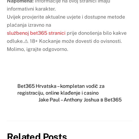
Napomena:
Informacije na ovoj stranici imaju
informativni karakter.
Uvijek provjerite aktualne uvjete i dostupne metode
plaćanja izravno na
službenoj bet365 stranici
prije donošenja bilo kakve
odluke.⚠️ 18+ Kockanje može dovesti do ovisnosti.
Molimo, igrajte odgovorno.
Bet365 Hrvatska – kompletan vodič za
registraciju, online klađenje i casino
Jake Paul – Anthony Joshua в Bet365
Related Posts