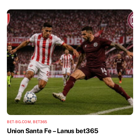
BET-BG.COM
,
BET365
Union Santa Fe – Lanus bet365