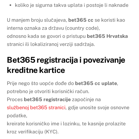
koliko je sigurna takva uplata i postoje li naknade
U manjem broju slučajeva,
bet365 cc
se koristi kao
interna oznaka za državu (country code),
odnosno kada se govori o pristupu
bet365 Hrvatska
stranici ili lokaliziranoj verziji sadržaja.
Bet365 registracija i povezivanje
kreditne kartice
Prije nego što uopće dođe do
bet365 cc uplate
,
potrebno je otvoriti korisnički račun.
Proces
bet365 registracije
započinje na
službenoj bet365 stranici
, gdje unosite svoje osnovne
podatke,
kreirate korisničko ime i lozinku, te kasnije prolazite
kroz verifikaciju (KYC).