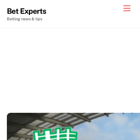
Skip
Men
Bet Experts
to
Betting news & tips
content