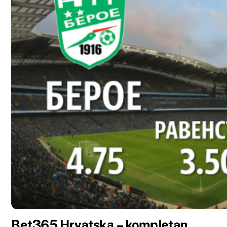
Bet365 Hrvatska – kompletan