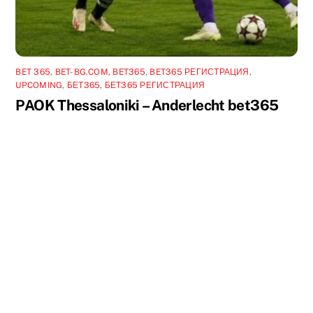
BET 365
,
BET-BG.COM
,
BET365
,
BET365 РЕГИСТРАЦИЯ
,
UPCOMING
,
БЕТ365
,
БЕТ365 РЕГИСТРАЦИЯ
PAOK Thessaloniki – Anderlecht bet365