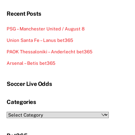
Recent Posts
PSG – Manchester United / August 8
Union Santa Fe – Lanus bet365
PAOK Thessaloniki – Anderlecht bet365
Arsenal – Betis bet365
Soccer Live Odds
Categories
Categories