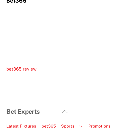
Bet365
bet365 review
Back
Bet Experts
To
Top
Latest Fixtures
bet365
Sports
Promotions