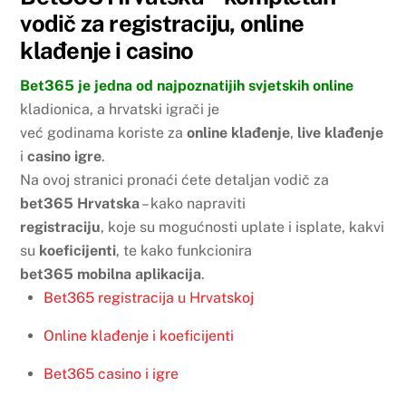
vodič za registraciju, online
klađenje i casino
Bet365
je jedna od najpoznatijih svjetskih online
kladionica, a hrvatski igrači je
već godinama koriste za
online klađenje
,
live klađenje
i
casino igre
.
Na ovoj stranici pronaći ćete detaljan vodič za
bet365 Hrvatska
– kako napraviti
registraciju
, koje su mogućnosti uplate i isplate, kakvi
su
koeficijenti
, te kako funkcionira
bet365 mobilna aplikacija
.
Bet365 registracija u Hrvatskoj
Online klađenje i koeficijenti
Bet365 casino i igre