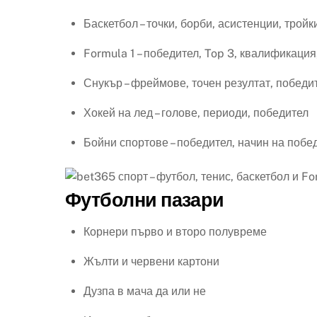
Баскетбол – точки, борби, асистенции, тройк
Formula 1 – победител, Top 3, квалификация
Снукър – фреймове, точен резултат, победи
Хокей на лед – голове, периоди, победител
Бойни спортове – победител, начин на побе
Футболни пазари
Корнери първо и второ полувреме
Жълти и червени картони
Дузпа в мача да или не