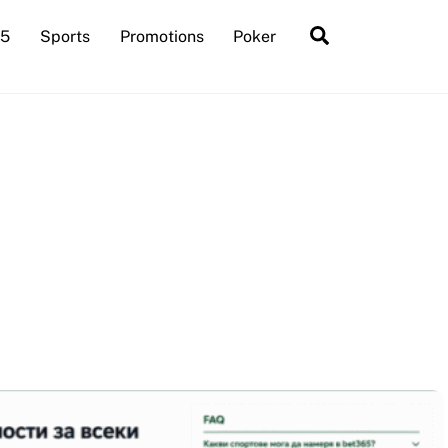
Search
65
Sports
Promotions
Poker