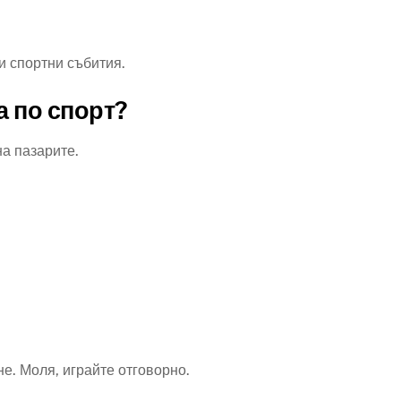
и спортни събития.
а по спорт?
на пазарите.
е. Моля, играйте отговорно.