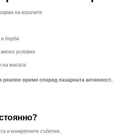
 форма на играчите
 и борби
и метео условия
л на масата
 реално време според пазарната активност.
остоянно?
та и конкретните събития.