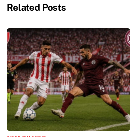
Related Posts