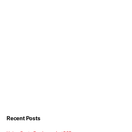
Recent Posts