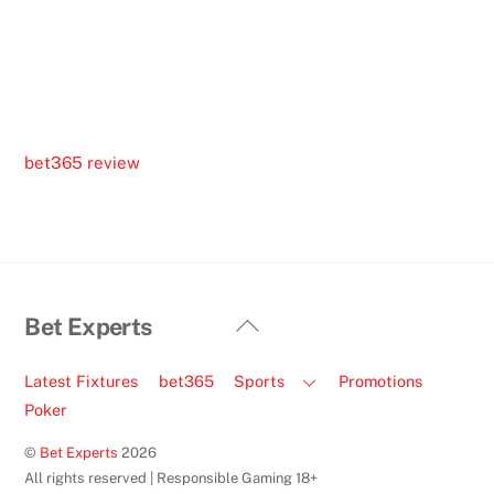
bet365 review
Back
Bet Experts
To
Top
Latest Fixtures
bet365
Sports
Promotions
Poker
©
Bet Experts
2026
All rights reserved | Responsible Gaming 18+