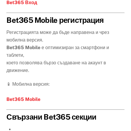
Bet365 Вход
Bet365 Mobile регистрация
Регистрацията може да бъде направена и чрез
мобилна версия.
Bet365 Mobile
е оптимизиран за смартфони и
таблети,
което позволява бързо създаване на акаунт в
движение.
📱 Мобилна версия:
Bet365 Mobile
Свързани Bet365 секции