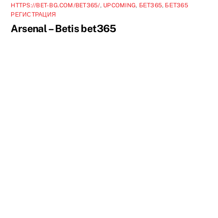
HTTPS://BET-BG.COM/BET365/
,
UPCOMING
,
БЕТ365
,
БЕТ365
РЕГИСТРАЦИЯ
Arsenal – Betis bet365