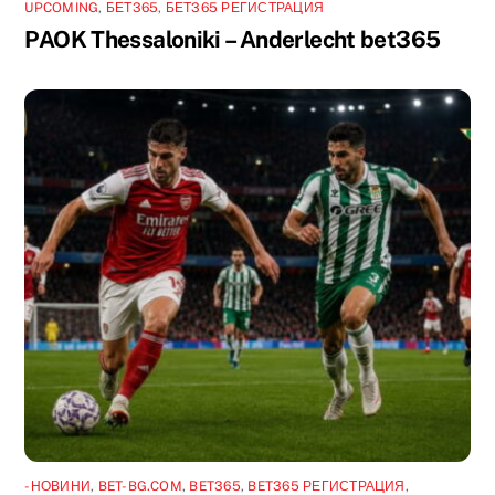
UPCOMING
,
БЕТ365
,
БЕТ365 РЕГИСТРАЦИЯ
PAOK Thessaloniki – Anderlecht bet365
-НОВИНИ
,
BET-BG.COM
,
BET365
,
BET365 РЕГИСТРАЦИЯ
,