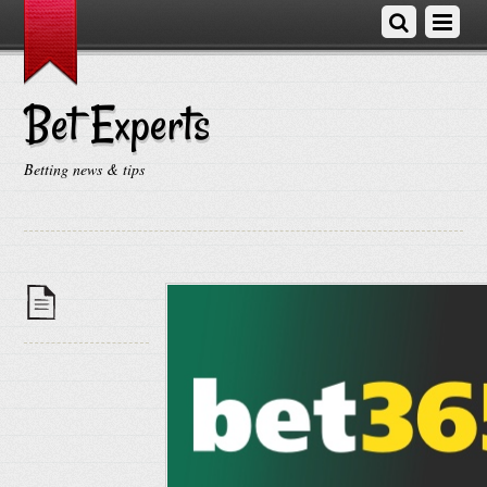
Bet Experts
Betting news & tips