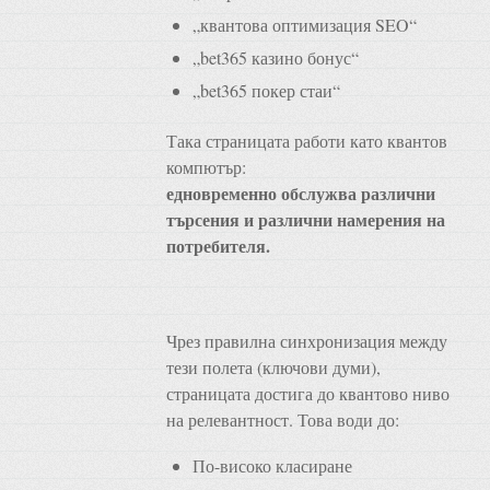
„квантова оптимизация SEO“
„bet365 казино бонус“
„bet365 покер стаи“
Така страницата работи като квантов
компютър:
едновременно обслужва различни
търсения и различни намерения на
потребителя.
Чрез правилна синхронизация между
тези полета (ключови думи),
страницата достига до квантово ниво
на релевантност. Това води до:
По-високо класиране