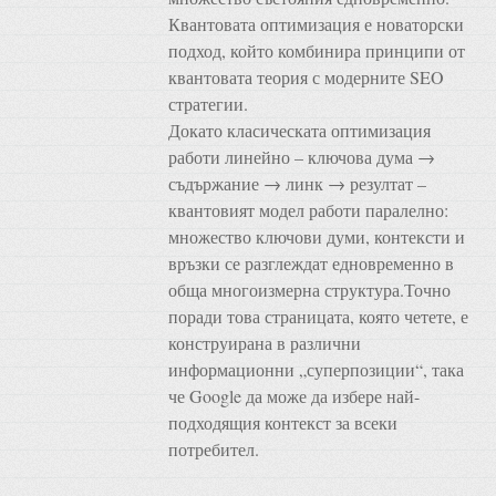
Квантовата оптимизация е новаторски
подход, който комбинира принципи от
квантовата теория с модерните SEO
стратегии.
Докато класическата оптимизация
работи линейно – ключова дума →
съдържание → линк → резултат –
квантовият модел работи паралелно:
множество ключови думи, контексти и
връзки се разглеждат едновременно в
обща многоизмерна структура.Точно
поради това страницата, която четете, е
конструирана в различни
информационни „суперпозиции“, така
че Google да може да избере най-
подходящия контекст за всеки
потребител.