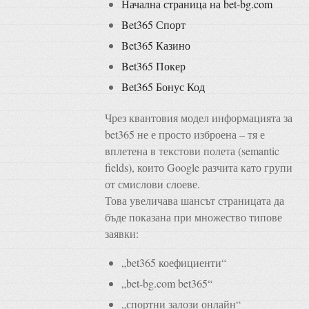
Начална страница на bet-bg.com
Bet365 Спорт
Bet365 Казино
Bet365 Покер
Bet365 Бонус Код
Чрез квантовия модел информацията за
bet365 не е просто изброена – тя е
вплетена в текстови полета (semantic
fields), които Google разчита като групи
от смислови слоеве.
Това увеличава шансът страницата да
бъде показана при множество типове
заявки:
„bet365 коефициенти“
„bet-bg.com bet365“
„спортни залози онлайн“