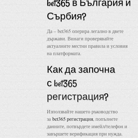
bet365 в България и
Сърбия?
Да – bet365 оперира легално в двете
държави. Винаги проверявайте
актуалните местни правила и условия
на платформата.
Как да започна
с
bet365
регистрация
?
Използвайте нашето ръководство
за
bet365 регистрация
, попълнете
данните, потвърдете имейл/телефон и
завършете верификация при нужда.