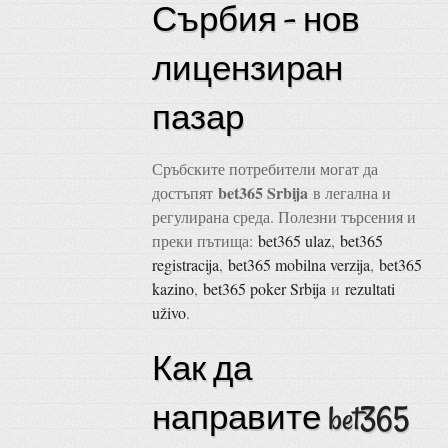
Сърбия – нов
лицензиран
пазар
Сръбските потребители могат да
bet365 Srbija
достъпят
в легална и
регулирана среда. Полезни търсения и
преки пътища:
bet365 ulaz
,
bet365
registracija
,
bet365 mobilna verzija
,
bet365
kazino
,
bet365 poker Srbija
и
rezultati
uživo
.
Как да
направите
bet365