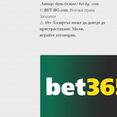
Автор: бет–бг.ком /
bet-bg. com
©
BET‑BG.com
. Всички права
Запазени
18+ Хазартът може да доведе до
⚠️
пристрастяване. Моля,
играйте отговорно.