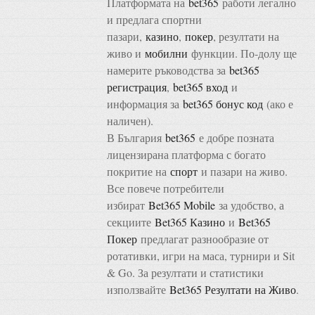
Платформата на
bet365
работи легално
и предлага спортни
пазари,
казино
,
покер
, резултати на
живо и
мобилни
функции. По‑долу ще
намерите ръководства за
bet365
регистрация
,
bet365 вход
и
информация за
bet365 бонус код
(ако е
наличен).
В България
bet365
е добре позната
лицензирана платформа с богато
покритие на
спорт
и пазари на живо.
Все повече потребители
избират
Bet365 Mobile
за удобство, а
секциите
Bet365 Казино
и
Bet365
Покер
предлагат разнообразие от
ротативки, игри на маса, турнири и Sit
& Go. За резултати и статистики
използвайте
Bet365 Резултати на Живо
.