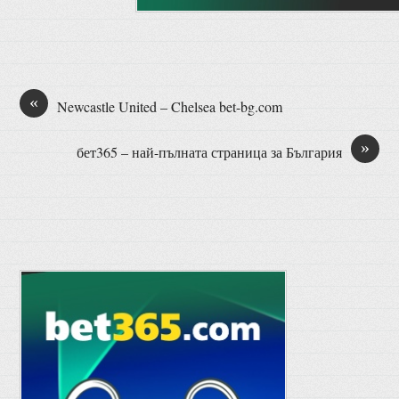
«
Newcastle United – Chelsea bet-bg.com
»
бет365 – най-пълната страница за България