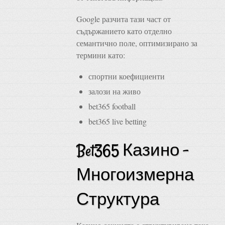
Google разчита тази част от
съдържанието като отделно
семантично поле, оптимизирано за
термини като:
спортни коефициенти
залози на живо
bet365 football
bet365 live betting
Bet365 Казино –
Многоизмерна
Структура