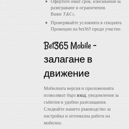
Офертите имат срок, изисквания за
разиграване и ограничения.
Важи
T&Cs
.
Проверявайте условията в секцията
Промоции на bet365 преди участие.
Bet365 Mobile
–
залагане в
движение
Мобилната версия и приложенията
позволяват бърз
вход
, уведомления за
събития и удобни разплащания.
Следвайте нашето ръководство за
настройка и оптимална работа на
мобилно.