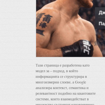
Тази страница е разработена като
модел за – подход, в който
информацията се структурира в
многоизмерни слоеве, а Google
анализира контекст, семантика и
релевантност подобно на квантовите
системи, които взаимодействат в
множество състояния едновременно.