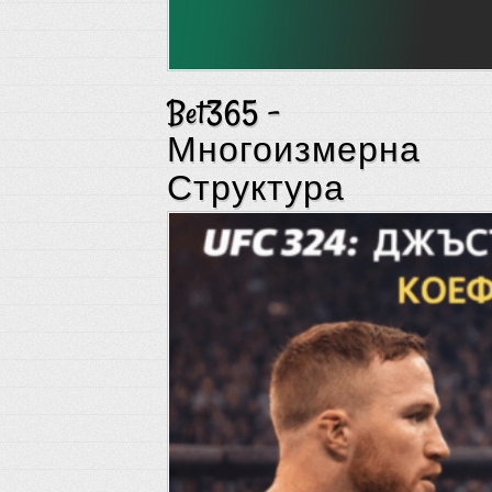
Bet365 –
Многоизмерна
Структура