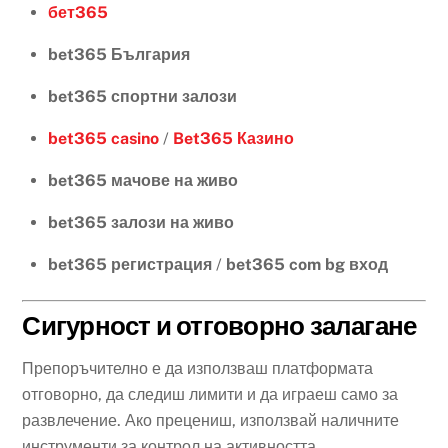
бет365
bet365 България
bet365 спортни залози
bet365 casino
/
Bet365 Казино
bet365 мачове на живо
bet365 залози на живо
bet365 регистрация
/
bet365 com bg вход
Сигурност и отговорно залагане
Препоръчително е да използваш платформата
отговорно, да следиш лимити и да играеш само за
развлечение. Ако прецениш, използвай наличните
инструменти за контрол на активността.