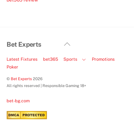
Back
Bet Experts
To
Top
Latest Fixtures
bet365
Sports
Promotions
Poker
©
Bet Experts
2026
All rights reserved | Responsible Gaming 18+
bet-bg.com