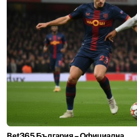
Bet365 България – Официална