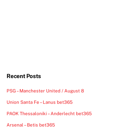
Recent Posts
PSG – Manchester United / August 8
Union Santa Fe – Lanus bet365
PAOK Thessaloniki – Anderlecht bet365
Arsenal – Betis bet365