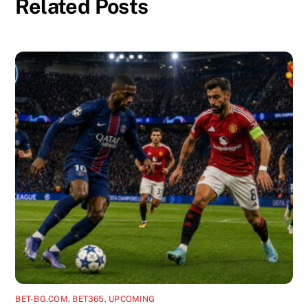
Related Posts
BET-BG.COM
,
BET365
,
UPCOMING