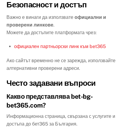
Безопасност и достъп
Важно е винаги да използвате
официални и
проверени линкове
.
Можете да достъпите платформата чрез:
официален партньорски линк към bet365
Ако сайтът временно не се зарежда, използвайте
алтернативни проверени адреси.
Често задавани въпроси
Какво представлява bet-bg-
bet365.com?
Информационна страница, свързана с услугите и
достъпа до бет365 за България.