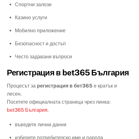
Спортни залози
Казино услуги
Мобилно приложение
Безопасност и достъп
Често задавани въпроси
Регистрация в bet365 България
Процесът за
регистрация в бет365
е кратък и
лесен.
Посетете официалната страница чрез линка:
bet365 България
.
въведете лични данни
изберете потребителско име и парола