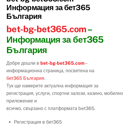
Информация за бет365
България
bet-bg-bet365.com
–
Информация за бет365
България
Добре дошли в
bet-bg-bet365.com
–
информационна страница, посветена на
бет365 България
.
Тук ще намерите актуална информация за
регистрация, услуги, спортни залози, казино, мобилно
приложение и
всичко, свързано с платформата bet365.
Регистрация в бет365